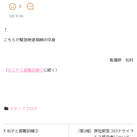
↑
こちらが緊急時連絡網の中身
看護師 松村
（
ＢＣＰと避難訓練②
に続く）
スタッフブログ
投
BCPと避難訓練②
（第3報）弊社新型コロナウイ
ルス感染者について