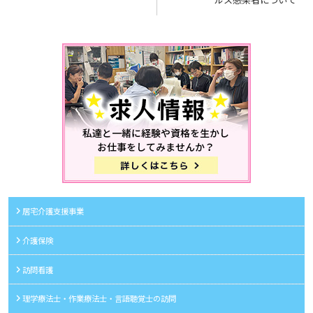
稿
ナ
ビ
ゲ
ー
シ
ョ
ン
居宅介護支援事業
介護保険
訪問看護
理学療法士・作業療法士・言語聴覚士の訪問