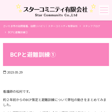
メニュー
さいたま市の訪問看護、訪問リハビリ｜スターコミニティ有限会社
スタッフブログ
BCPと避難訓練①
BCPと避難訓練①
2023.05.29
calendar_today
看護師の松村です。
約２年前からのBCP策定と避難訓練について弊社の動きをまとめてみま
した。