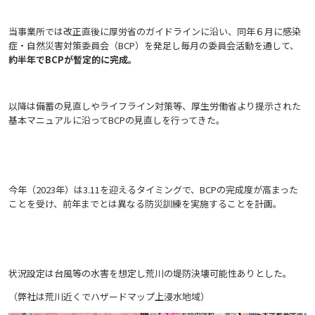
当事業所では改正直後に厚労省のガイドラインに沿い、同年６月に感染
症・自然災害対策委員会（BCP）を発足し毎月の委員会活動を通して、
約半年でBCPが暫定的に完成。
以降は備蓄の見直しやライフライン対策等、厚生労働省より提示された
基本マニュアルに沿ってBCPの見直しを行ってきた。
今年（2023年）は3.11を迎えるタイミングで、BCPの完成度が高まった
ことを受け、前年までとは異なる防災訓練を実施することを計画。
状況設定は台風等の水害を想定し荒川の堤防決壊可能性ありとした。
（弊社は荒川近くでハザードマップ上浸水地域）