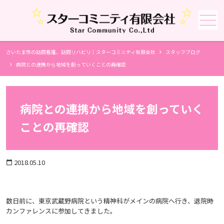
メニュー
さいたま市の訪問看護、訪問リハビリ｜スターコミニティ有限会社
スタッフブログ
病院との連携から地域を創っていくことの再確認
病院との連携から地域を創っていく
ことの再確認
2018.05.10
calendar_today
数日前に、東京武蔵野病院という精神科がメインの病院へ行き、退院時
カンファレンスに参加してきました。