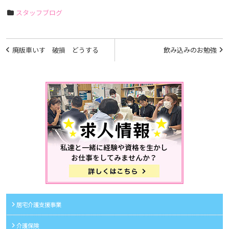
スタッフブログ
投
廃版車いす 破損 どうする
飲み込みのお勉強
稿
ナ
ビ
ゲ
ー
シ
ョ
ン
居宅介護支援事業
介護保険